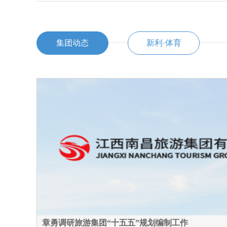
集团动态：
《2026年南昌市迎春烟花晚会》社会稳定风险评
集团动态：
朱旭督导滕王阁景区游览线路规划及安全生产工作
集团动态：
罗昆召开历史项目移交结算工作调度会
集团动态
新利·体育
集团动态：
章勇调研天净湖片区建筑及环境提升项目进展情况
集团动态：
李坤赴南昌旅游集团开展调研滕王阁配套项目工作
集团动态：
章勇调研旅游集团“十五五”规划编制工作
集团动态：
章勇调研天净湖片区建筑及环境提升项目进展情况
集团动态：
滕王阁旅游区开展2025年度讲解员年中考核
集团动态：
朱旭召开滕王阁景区舆情工作复盘会
集团动态：
《第五届全民阅读大会》社会稳定风险评估公众参
集团动态：
《2026年南昌市迎春烟花晚会》社会稳定风险评
集团动态：
朱旭督导滕王阁景区游览线路规划及安全生产工作
集团动态：
罗昆召开历史项目移交结算工作调度会
集团动态：
章勇调研天净湖片区建筑及环境提升项目进展情况
集团动态：
李坤赴南昌旅游集团开展调研滕王阁配套项目工作
章勇调研旅游集团“十五五”规划编制工作